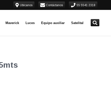
Ubícanos
Contáctanos
55 5541 2318
Maverick
Luces
Equipo auxiliar
Satelital
 5mts