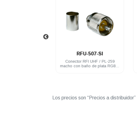
.
.
RFU-507
RFU-507-SI
or RFI UHF / PL-259
Conector RFI UHF / PL-259
baño de nickel RG8U
macho con baño de plata RG8/U
CTN-400
Los precios son “Precios a distribuidor