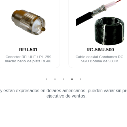
.
.
RFU-501
RG-58/U-500
Conector RFI UHF / PL-259
Cable coaxial Condumex RG-
macho baño de plata RG8U
58/U Bobina de 500 M.
” y están expresados en dólares americanos, pueden variar sin pr
ejecutivo de ventas.