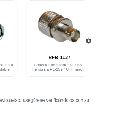
.
.
RFB-1137
RFB-114
a
Conector adaptador RFI BNC
Conector adaptador
hembra a PL-259 / UHF macho
hembra plug Motorola ac
acero inoxidable
inoxidable
evio aviso, asegúrese verificándolos con su