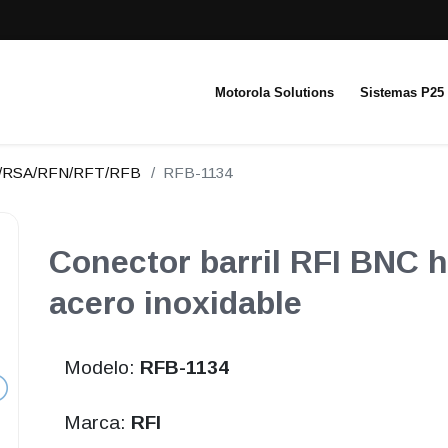
Motorola Solutions
Sistemas P25
N/RSA/RFN/RFT/RFB
RFB-1134
Conector barril RFI BNC
acero inoxidable
Modelo:
RFB-1134
Marca:
RFI