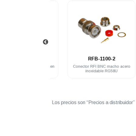
.
.
FB-1101-1SI
RFB-1100-2
 RFI BNC macho Belden
Conector RFI BNC macho acero
9913
inoxidable RG58U
Los precios son “Precios a distribuidor