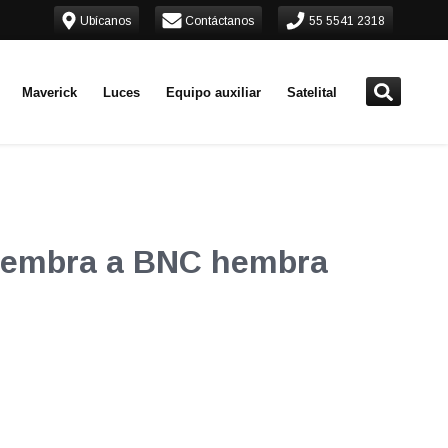
Ubícanos
Contáctanos
55 5541 2318
Maverick
Luces
Equipo auxiliar
Satelital
 hembra a BNC hembra