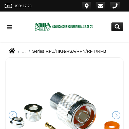
USD: 17.23
...
Series RFU/HKN/RSA/RFN/RFT/RFB