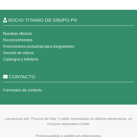
SOCIO TITANIO DE GRUPO PV
Nuestras oficinas
Reconocimientos
Promociones exclusivas para integradores
Sección de videos
Catálogos y folletería
CONTACTO
Formulario de contacto
Los precios son “Precios de lista” y están expresados en dólares americanos, no
incluyen impuestos ni flete.
Precios sujetos a cambio sin previo aviso.