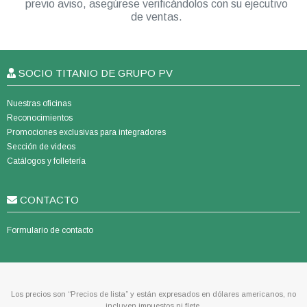
previo aviso, asegúrese verificándolos con su ejecutivo
de ventas.
SOCIO TITANIO DE GRUPO PV
Nuestras oficinas
Reconocimientos
Promociones exclusivas para integradores
Sección de videos
Catálogos y folletería
CONTACTO
Formulario de contacto
Los precios son “Precios de lista” y están expresados en dólares americanos, no
incluyen impuestos ni flete.