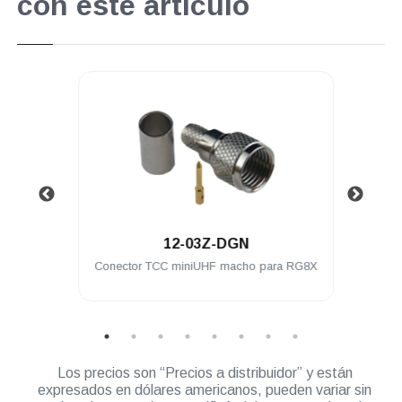
con este artículo
.
12-03Z-DGN
ra a
Conector TCC miniUHF macho para RG8X
Conec
l
UH
Los precios son “Precios a distribuidor” y están
expresados en dólares americanos, pueden variar sin