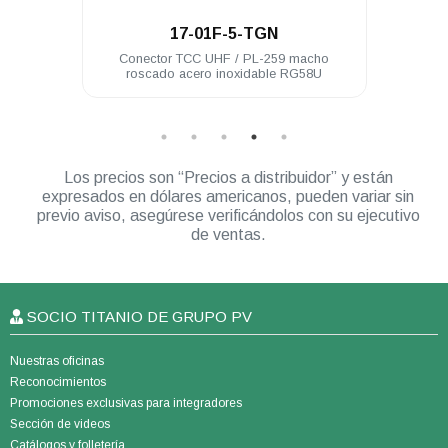
.
17-01F-5-TGN
ectores
Conector TCC UHF / PL-259 macho
Cone
roscado acero inoxidable RG58U
Los precios son “Precios a distribuidor” y están
expresados en dólares americanos, pueden variar sin
previo aviso, asegúrese verificándolos con su ejecutivo
de ventas.
SOCIO TITANIO DE GRUPO PV
Nuestras oficinas
Reconocimientos
Promociones exclusivas para integradores
Sección de videos
Catálogos y folletería