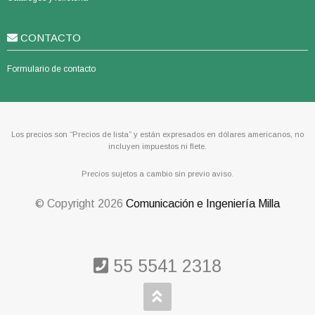
CONTACTO
Formulario de contacto
Los precios son “Precios de lista” y están expresados en dólares americanos, no
incluyen impuestos ni flete.
Precios sujetos a cambio sin previo aviso.
© Copyright
2026
Comunicación e Ingeniería Milla
55 5541 2318