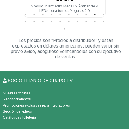
4 LEDs
Módulo intermedio Megalux Ámbar de 4
Mód
LEDs para torreta Megalux 2.0
Los precios son “Precios a distribuidor” y están
expresados en dólares americanos, pueden variar sin
previo aviso, asegúrese verificándolos con su ejecutivo
de ventas.
SOCIO TITANIO DE GRUPO PV
Nuestras oficinas
Reconocimientos
Promociones exclusivas para integradores
Sección de videos
Catálogos y folletería