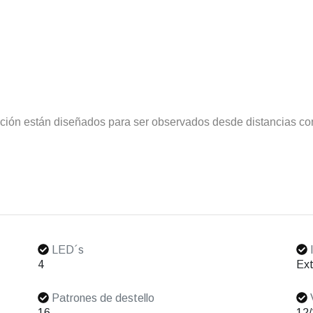
nción están diseñados para ser observados desde distancias co
LED´s
I
4
Ext
Patrones de destello
V
16
12