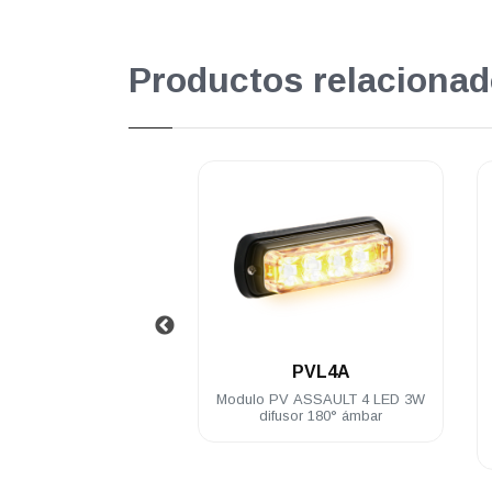
Productos relacionad
.
.
PVE8C
PVL4A
encubierta PV Blanco
Modulo PV ASSAULT 4 LED 3W
EDs con patrones de
difusor 180° ámbar
ellos incluye brida