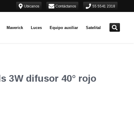
Ubícanos
Contáctanos
55 5541 2318
Maverick
Luces
Equipo auxiliar
Satelital
s 3W difusor 40° rojo