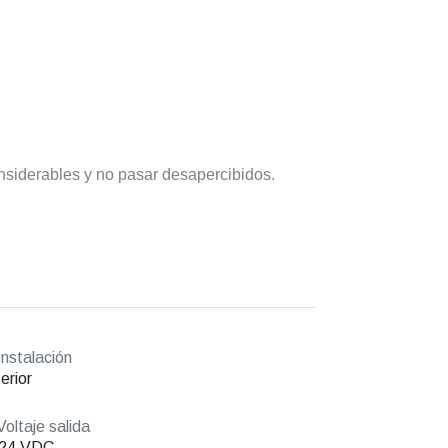
nsiderables y no pasar desapercibidos.
nstalación
erior
oltaje salida
/24 VDC