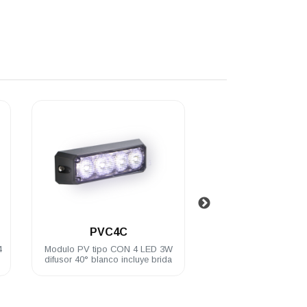
.
.
PVC4C
PVC4A
4
Modulo PV tipo CON 4 LED 3W
Módulo para exterior
difusor 40° blanco incluye brida
c/4 LED c/selector d
3W 12/24 VDC inclu