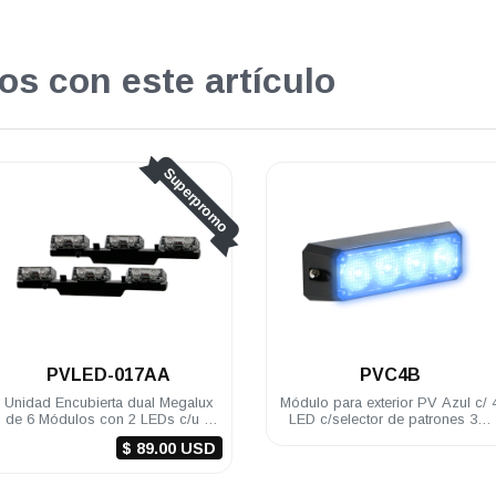
os con este artículo
Superpromo
.
PVLED-017AA
PVC4B
Unidad Encubierta dual Megalux
Módulo para exterior PV Azul c/ 
de 6 Módulos con 2 LEDs c/u 1
LED c/selector de patrones 3W
Watt c/led 12 VDC color Ámbar/
12/24 VDC incluye brida
$ 89.00 USD
Ámbar