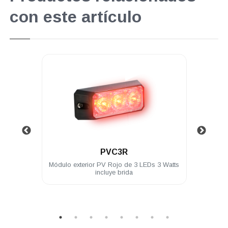
con este artículo
perpromo
.
PVC3R
e 6
Módulo exterior PV Rojo de 3 LEDs 3 Watts
Módu
ed 12
incluye brida
c/s
0 USD