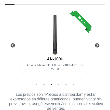
Nuevo
Nuevo
AN-100U
o negro
Antena Maverick UHF 400-480 MHz 50Ω
Bater
RA-100
Los precios son “Precios a distribuidor” y están
expresados en dólares americanos, pueden variar sin
previo aviso, asegúrese verificándolos con su ejecutivo
de ventas.