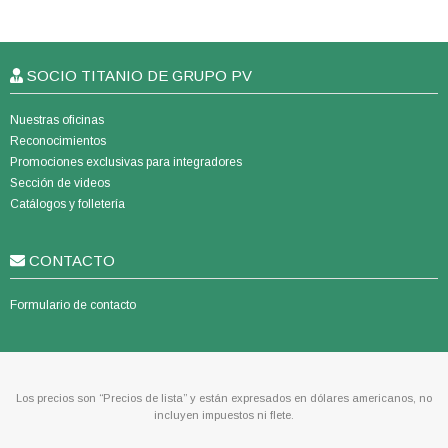
SOCIO TITANIO DE GRUPO PV
Nuestras oficinas
Reconocimientos
Promociones exclusivas para integradores
Sección de videos
Catálogos y folletería
CONTACTO
Formulario de contacto
Los precios son “Precios de lista” y están expresados en dólares americanos, no
incluyen impuestos ni flete.