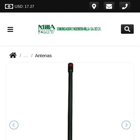
USD: 17.27
...
Antenas