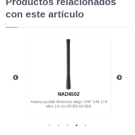
Productos relacionados
con este artículo
.
NAD6502
869 MHz
Antena portátil Motorola latigo VHF 146-174
Auri
Mhz 14 cm EP350 EP450
con 