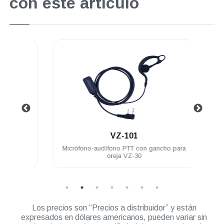
con este artículo
.
VZ-101
32 Ch 5
Micrófono-audífono PTT con gancho para
Bater
oreja VZ-30
Los precios son “Precios a distribuidor” y están
expresados en dólares americanos, pueden variar sin