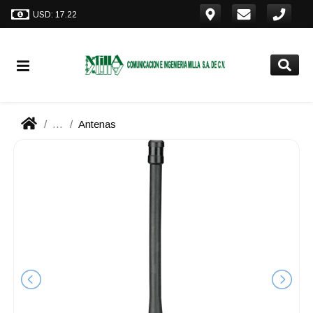
USD: 17.22
...
Antenas