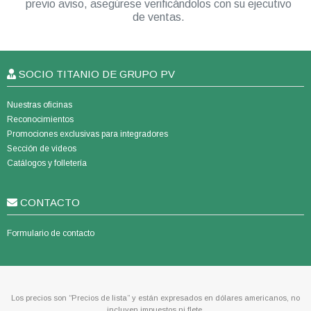
previo aviso, asegúrese verificándolos con su ejecutivo
de ventas.
SOCIO TITANIO DE GRUPO PV
Nuestras oficinas
Reconocimientos
Promociones exclusivas para integradores
Sección de videos
Catálogos y folletería
CONTACTO
Formulario de contacto
Los precios son “Precios de lista” y están expresados en dólares americanos, no
incluyen impuestos ni flete.