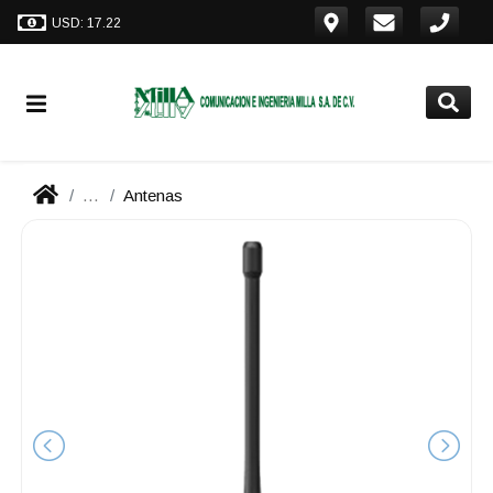
USD: 17.22
...
Antenas