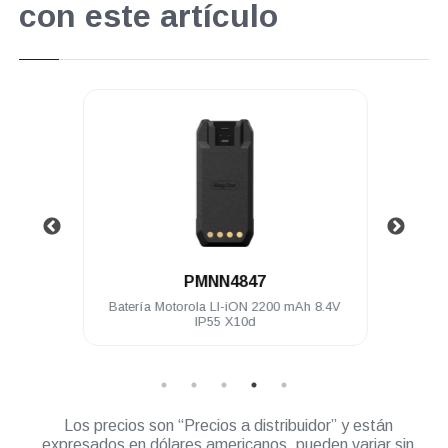
con este artículo
.
PMNN4847
70 MHz
Batería Motorola LI-iON 2200 mAh 8.4V
Adapt
IP55 X10d
Los precios son “Precios a distribuidor” y están
expresados en dólares americanos, pueden variar sin