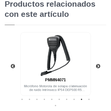
Productos relacionados
con este artículo
.
PMMN4071
hilos
Micrófono Motorola de solapa c/atenuación
Ant
 Elite
de ruido Intrínseco IP54 DEP500 R5
Intrí
DGP8050 Elite