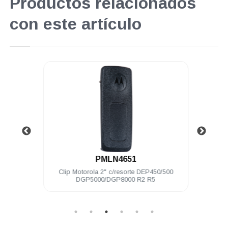
Productos relacionados
con este artículo
.
PMLN4651
4V IP68
Clip Motorola 2" c/resorte DEP450/500
Li
0e
DGP5000/DGP8000 R2 R5
DEP