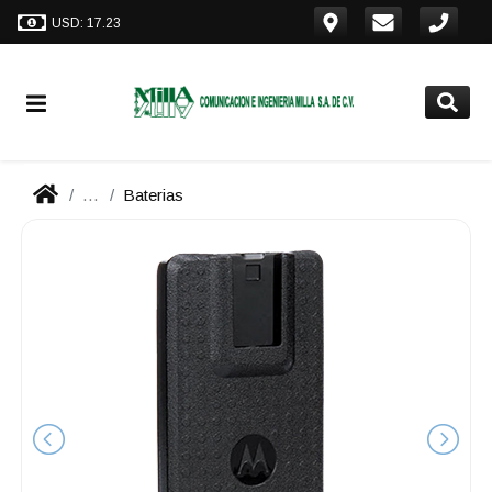
USD: 17.23
...
Baterias