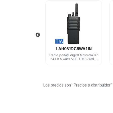
.
.
PMNN4807
LAH06JDC9WA1IN
Motorola IMPRES Li-Ion
Radio portátil digital Motorola R7
00 mAh IP68 R7
64 Ch 5 watts VHF 136-174MHz
IP68 NKP TIA Compatible
Los precios son “Precios a distribuidor