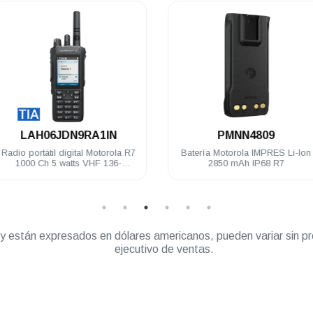
.
.
LAH06JDN9RA1IN
PMNN4809
Radio portátil digital Motorola R7
Batería Motorola IMPRES Li-Ion
1000 Ch 5 watts VHF 136-
2850 mAh IP68 R7
174MHz IP68 FKP TIA Habilitado
” y están expresados en dólares americanos, pueden variar sin pr
ejecutivo de ventas.