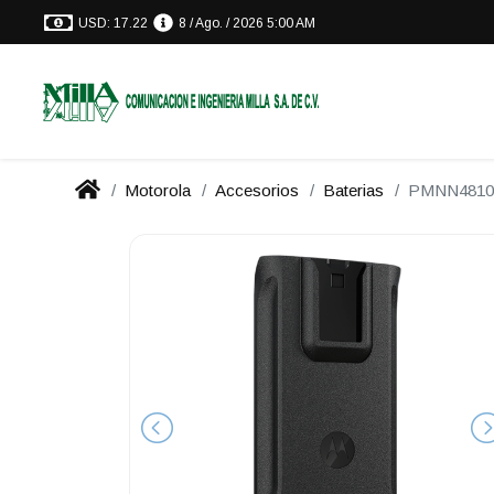
USD: 17.22
8 / Ago. / 2026 5:00 AM
Motorola
Accesorios
Baterias
PMNN4810