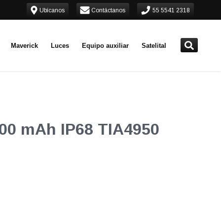
Ubícanos
Contáctanos
55 5541 2318
Maverick
Luces
Equipo auxiliar
Satelital
3200 mAh IP68 TIA4950