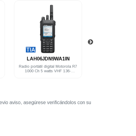
.
.
LAH06JDN9WA1IN
LAH06JDC9R
Radio portátil digital Motorola R7
Radio portátil digital 
1000 Ch 5 watts VHF 136-
64 Ch 5 watts VHF 1
174MHz IP68 FKP TIA
IP68 NKP TIA Habi
Compatible
evio aviso, asegúrese verificándolos con su