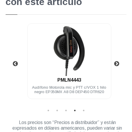
con este artículo
.
PMLN4443
3.5 mm
Audífono Motorola mic y PTT c/VOX 1 hilo
Bater
250
negro EP350MX A8 D8 DEP450 DTR620
Los precios son “Precios a distribuidor” y están
expresados en dólares americanos, pueden variar sin