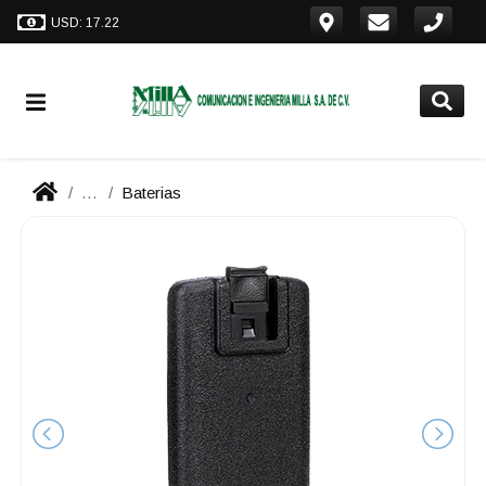
USD: 17.22
...
Baterias