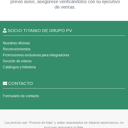
previo aviso, asegúrese verificándolos con su ejecutivo
de ventas.
SOCIO TITANIO DE GRUPO PV
Nuestras oficinas
Reconocimientos
Promociones exclusivas para integradores
Sección de videos
Catálogos y folletería
CONTACTO
Formulario de contacto
Los precios son “Precios de lista” y están expresados en dólares americanos, no
incluyen impuestos ni flete.