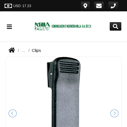
USD: 17.23
...
Clips