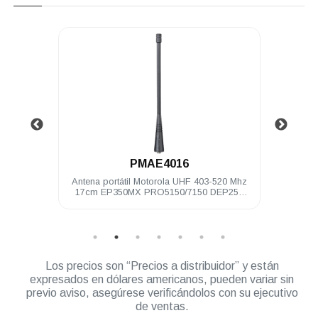
.
PMAE4016
3.5 mm
Antena portátil Motorola UHF 403-520 Mhz
Audíf
250
17cm EP350MX PRO5150/7150 DEP250
neg
DEP450
Los precios son “Precios a distribuidor” y están
expresados en dólares americanos, pueden variar sin
previo aviso, asegúrese verificándolos con su ejecutivo
de ventas.