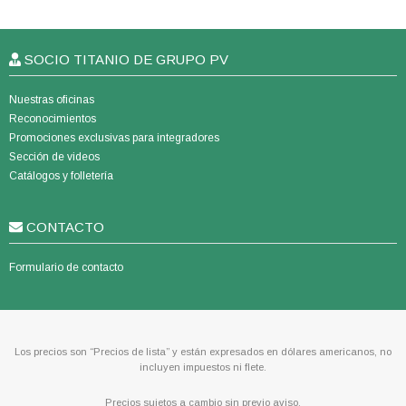
SOCIO TITANIO DE GRUPO PV
Nuestras oficinas
Reconocimientos
Promociones exclusivas para integradores
Sección de videos
Catálogos y folletería
CONTACTO
Formulario de contacto
Los precios son “Precios de lista” y están expresados en dólares americanos, no
incluyen impuestos ni flete.
Precios sujetos a cambio sin previo aviso.