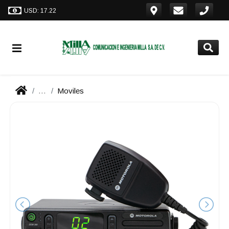
USD: 17.22
...
Moviles