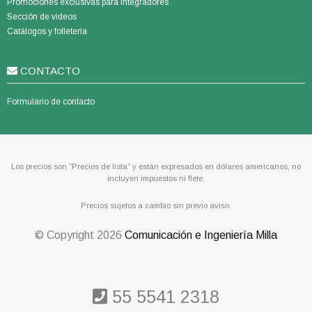
Promociones exclusivas para integradores
Sección de videos
Catálogos y folletería
CONTACTO
Formulario de contacto
Los precios son “Precios de lista” y están expresados en dólares americanos, no
incluyen impuestos ni flete.
Precios sujetos a cambio sin previo aviso.
© Copyright
2026
Comunicación e Ingeniería Milla
55 5541 2318