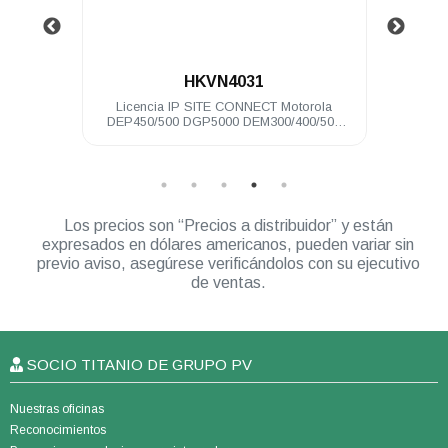
.
HKVN4031
no DEM
Licencia IP SITE CONNECT Motorola
Clip 
DEP450/500 DGP5000 DEM300/400/500
DGM5000
Los precios son “Precios a distribuidor” y están
expresados en dólares americanos, pueden variar sin
previo aviso, asegúrese verificándolos con su ejecutivo
de ventas.
SOCIO TITANIO DE GRUPO PV
Nuestras oficinas
Reconocimientos