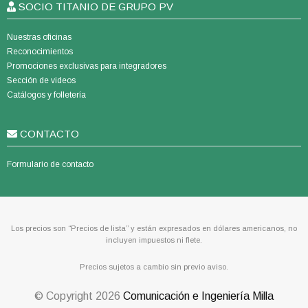
SOCIO TITANIO DE GRUPO PV
Nuestras oficinas
Reconocimientos
Promociones exclusivas para integradores
Sección de videos
Catálogos y folletería
CONTACTO
Formulario de contacto
Los precios son “Precios de lista” y están expresados en dólares americanos, no
incluyen impuestos ni flete.
Precios sujetos a cambio sin previo aviso.
© Copyright
2026
Comunicación e Ingeniería Milla