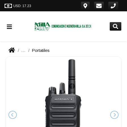
USD: 17.23
...
Portatiles