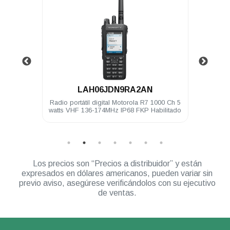
.
LAH06JDN9RA2AN
4 Ch 5
Radio portátil digital Motorola R7 1000 Ch 5
Radio 
KP
watts VHF 136-174MHz IP68 FKP Habilitado
Los precios son “Precios a distribuidor” y están
expresados en dólares americanos, pueden variar sin
previo aviso, asegúrese verificándolos con su ejecutivo
de ventas.