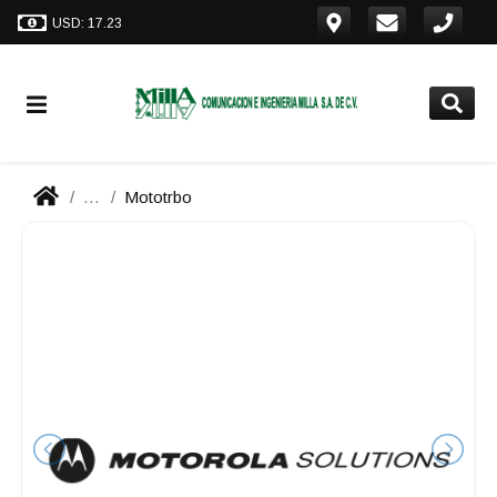
USD: 17.23
...
Mototrbo