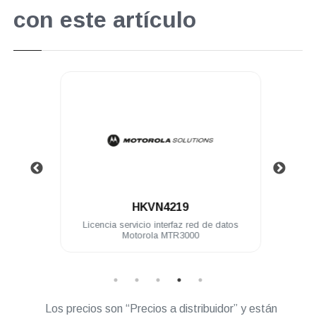
con este artículo
.
HKVN4219
GR6175
Licencia servicio interfaz red de datos
L
Motorola MTR3000
Mot
Los precios son “Precios a distribuidor” y están