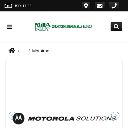
USD: 17.22
...
Mototrbo