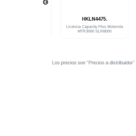
.
.
HKVN4218
HKLN4475.
a NAI Voice Motorola
Licencia Capacity Plus Motorola
5 SLR1000 SLR5000
MTR3000 SLR8000
Los precios son “Precios a distribuidor