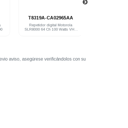
.
.
T8319A-CA02965AA
HKVN421
Repetidor digital Motorola
Licencia NAI Voice 
SLR8000 64 Ch 100 Watts VHF
DGR6175 SLR1000 
136-174 Mhz
evio aviso, asegúrese verificándolos con su