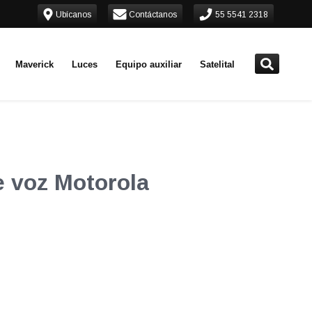
Ubícanos
Contáctanos
55 5541 2318
Maverick
Luces
Equipo auxiliar
Satelital
e voz Motorola