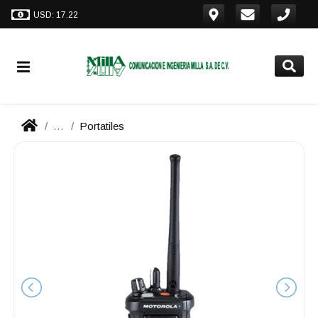
USD: 17.22
...
Portatiles