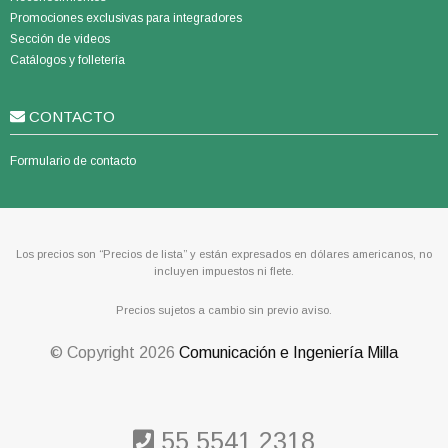
Promociones exclusivas para integradores
Sección de videos
Catálogos y folletería
CONTACTO
Formulario de contacto
Los precios son “Precios de lista” y están expresados en dólares americanos, no
incluyen impuestos ni flete.
Precios sujetos a cambio sin previo aviso.
© Copyright
2026
Comunicación e Ingeniería Milla
55 5541 2318