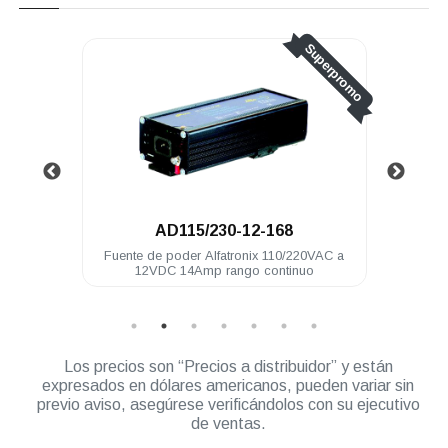
Superpromo
AD115/230-12-168
VAC a
Fuente de poder Alfatronix 110/220VAC a
Conv
 bat
12VDC 14Amp rango continuo
Los precios son “Precios a distribuidor” y están
expresados en dólares americanos, pueden variar sin
previo aviso, asegúrese verificándolos con su ejecutivo
de ventas.