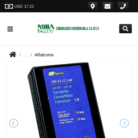
USD: 17.22
...
Alfatronix