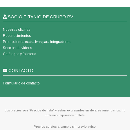
SOCIO TITANIO DE GRUPO PV
Nuestras oficinas
Reconocimientos
Promociones exclusivas para integradores
Sección de videos
Catálogos y folletería
CONTACTO
Formulario de contacto
Los precios son “Precios de lista” y están expresados en dólares americanos, no
incluyen impuestos ni flete.
Precios sujetos a cambio sin previo aviso.