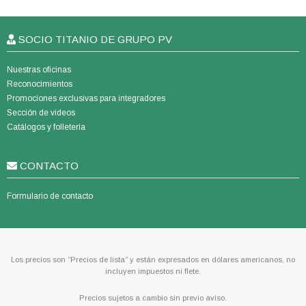
SOCIO TITANIO DE GRUPO PV
Nuestras oficinas
Reconocimientos
Promociones exclusivas para integradores
Sección de videos
Catálogos y folletería
CONTACTO
Formulario de contacto
Los precios son “Precios de lista” y están expresados en dólares americanos, no
incluyen impuestos ni flete.
Precios sujetos a cambio sin previo aviso.