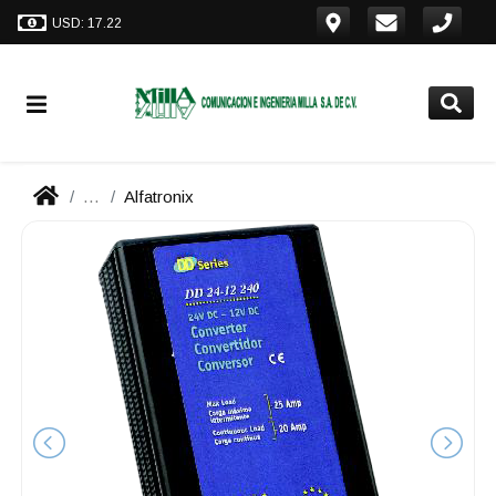
USD: 17.22
...
Alfatronix