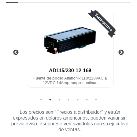
Superpromo
AD115/230-12-168
VAC a
Fuente de poder Alfatronix 110/220VAC a
Conv
 bat
12VDC 14Amp rango continuo
Los precios son “Precios a distribuidor” y están
expresados en dólares americanos, pueden variar sin
previo aviso, asegúrese verificándolos con su ejecutivo
de ventas.