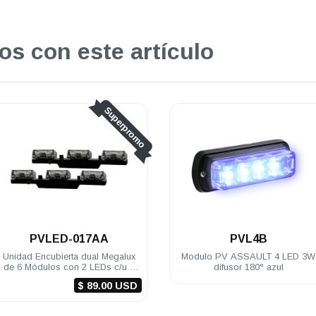
os con este artículo
Superpromo
.
PVLED-017AA
PVL4B
Unidad Encubierta dual Megalux
Modulo PV ASSAULT 4 LED 3W
de 6 Módulos con 2 LEDs c/u 1
difusor 180° azul
Watt c/led 12 VDC color Ámbar/
$ 89.00 USD
Ámbar