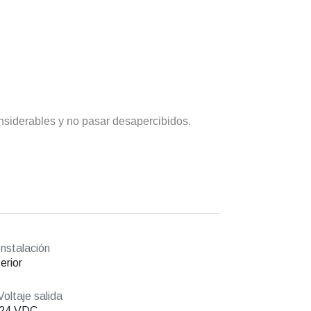
nsiderables y no pasar desapercibidos.
nstalación
erior
oltaje salida
/24 VDC