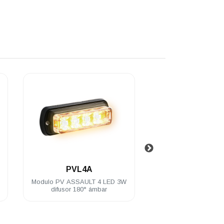
.
.
PVL4A
PVL4R
Modulo PV ASSAULT 4 LED 3W
Modulo PV ASSAULT
difusor 180° ámbar
difusor 180 ° r