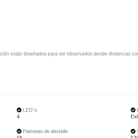
nción están diseñados para ser observados desde distancias co
LED´s
I
4
Ext
Patrones de destello
V
16
12