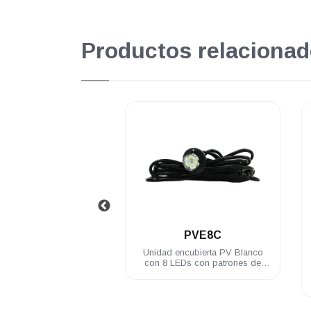
Productos relacionad
.
.
PVC6RC
PVE8C
V tipo CON 6 LED 3W
Unidad encubierta PV Blanco
40° rojo/blanco incluye
con 8 LEDs con patrones de
brida
destellos incluye brida