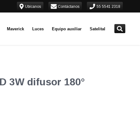
Ubícanos
Contáctanos
55 5541 2318
Maverick
Luces
Equipo auxiliar
Satelital
 3W difusor 180°