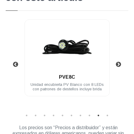
.
PVE8C
or 40°
Unidad encubierta PV Blanco con 8 LEDs
Un
con patrones de destellos incluye brida
Módu
Los precios son “Precios a distribuidor” y están
expresados en dólares americanos, pueden variar sin