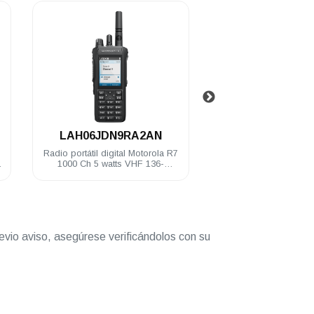
.
.
LAH06JDN9RA2AN
PMMN413
Radio portátil digital Motorola R7
Micrófono Motorol
1000 Ch 5 watts VHF 136-
IMPRES TIA4950 win
174MHz IP68 FKP Habilitado
IP68 R7 MXP6
evio aviso, asegúrese verificándolos con su