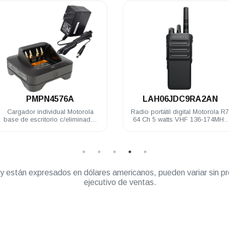
.
.
PMPN4576A
LAH06JDC9RA2AN
Cargador individual Motorola
Radio portátil digital Motorola R7
base de escritorio c/eliminador
64 Ch 5 watts VHF 136-174MHz
120V DEP500e DGPe R7
IP68 NKP Habilitado
APX900/2000
” y están expresados en dólares americanos, pueden variar sin pr
ejecutivo de ventas.