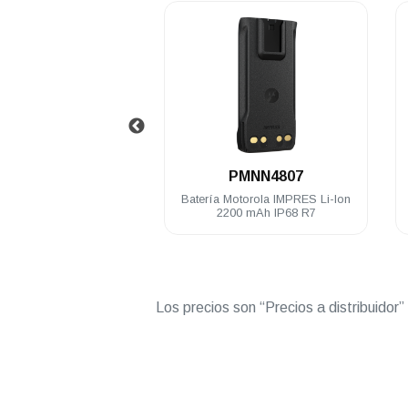
.
.
PMMN4131A
PMNN4807
ono Motorola RM730
Batería Motorola IMPRES Li-Ion
TIA4950 windporting
2200 mAh IP68 R7
P68 R7 MXP600
Los precios son “Precios a distribuidor