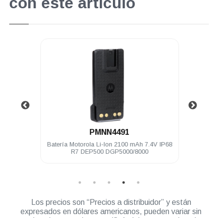
con este artículo
.
PMNN4491
c y PTT
Batería Motorola Li-Ion 2100 mAh 7.4V IP68
Baterí
 DTR720
R7 DEP500 DGP5000/8000
I
Los precios son “Precios a distribuidor” y están
expresados en dólares americanos, pueden variar sin