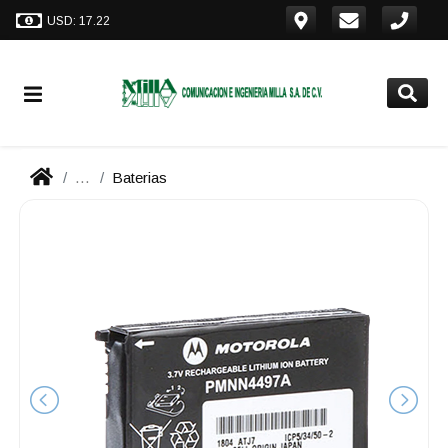
USD: 17.22
...
Baterias