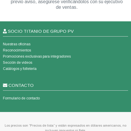
previo aviso, asegúrese verificándolos con su ejecutivo
de ventas.
SOCIO TITANIO DE GRUPO PV
Nuestras oficinas
Reconocimientos
Promociones exclusivas para integradores
Sección de videos
Catálogos y folletería
CONTACTO
Formulario de contacto
Los precios son “Precios de lista” y están expresados en dólares americanos, no
incluyen impuestos ni flete.