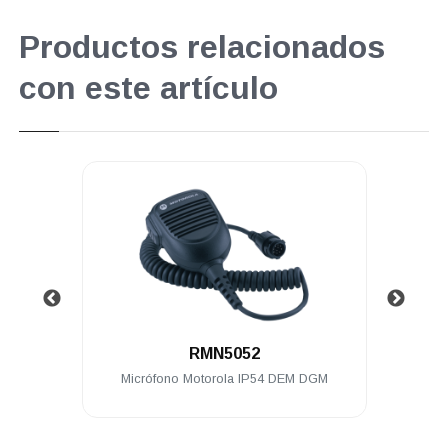
Productos relacionados
con este artículo
.
RMN5052
0 128
Micrófono Motorola IP54 DEM DGM
Radio
/d