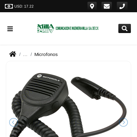
USD: 17.22
...
Microfonos