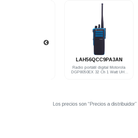
.
.
PMMN4024
LAH56QCC9PA3AN
 Motorola de solapa no
Radio portátil digital Motorola
 IP54 DGP6100/4100
DGP8050EX 32 Ch 1 Watt UHF
DGP8000/5000
403-470 Mhz c/gps NKP EX
Los precios son “Precios a distribuidor