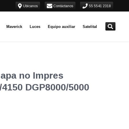
Ubícanos
Contáctanos
55 5541 2318
Maverick
Luces
Equipo auxiliar
Satelital
lapa no Impres
/4150 DGP8000/5000