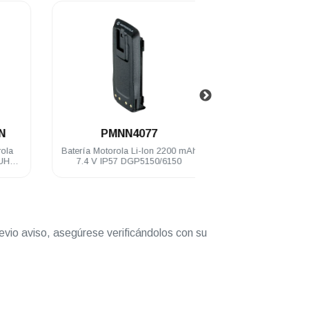
.
.
PMNN4077
PMMN402
Batería Motorola Li-Ion 2200 mAh
Micrófono Motorola de
7.4 V IP57 DGP5150/6150
Impres IP54 DGP61
DGP8000/50
evio aviso, asegúrese verificándolos con su