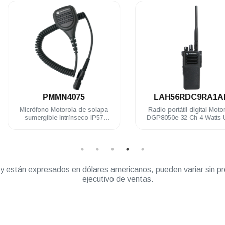
.
.
PMMN4075
LAH56RDC9RA1AN
Micrófono Motorola de solapa
Radio portátil digital Motorola
sumergible Intrínseco IP57
DGP8050e 32 Ch 4 Watts UHF
DEP500 R5 DGP8050 Elite
403-527 Mhz c/gps NKP
” y están expresados en dólares americanos, pueden variar sin pr
ejecutivo de ventas.