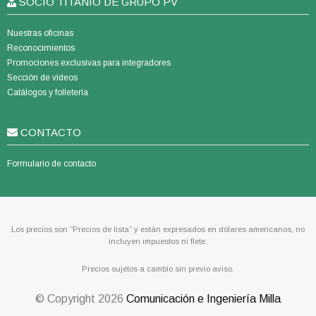
SOCIO TITANIO DE GRUPO PV
Nuestras oficinas
Reconocimientos
Promociones exclusivas para integradores
Sección de videos
Catálogos y folletería
CONTACTO
Formulario de contacto
Los precios son “Precios de lista” y están expresados en dólares americanos, no
incluyen impuestos ni flete.
Precios sujetos a cambio sin previo aviso.
© Copyright
2026
Comunicación e Ingeniería Milla