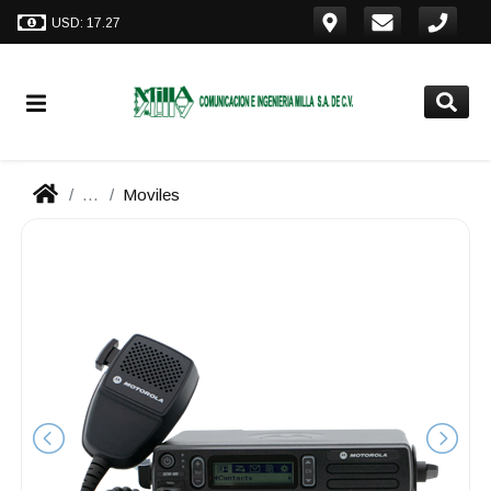
USD: 17.27
...
Moviles