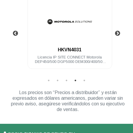
.
HKVN4031
no DEM
Licencia IP SITE CONNECT Motorola
Clip 
DEP450/500 DGP5000 DEM300/400/500
DGM5000
Los precios son “Precios a distribuidor” y están
expresados en dólares americanos, pueden variar sin
previo aviso, asegúrese verificándolos con su ejecutivo
de ventas.