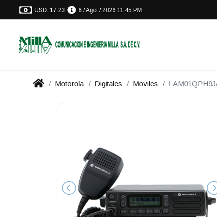
USD: 17.23
6 / Ago. / 2026 11:45 PM
Motorola
Digitales
Moviles
LAM01QPH9J