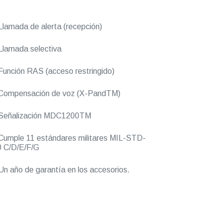
lamada de alerta (recepción)
lamada selectiva
unción RAS (acceso restringido)
Compensación de voz (X-PandTM)
Señalización MDC1200TM
umple 11 estándares militares MIL-STD-
 C/D/E/F/G
n año de garantía en los accesorios.