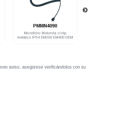
.
.
PMMN4090
HLN9073
Micrófono Motorola c/clip
Clip Motorola metál
metálico IP54 EM200 EM400 DEM
micrófono DEM
evio aviso, asegúrese verificándolos con su