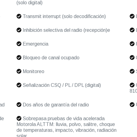
(solo digital)
)
Transmit interrupt (solo decodificación)
L
Inhibición selectiva del radio (recepción)e
L
Emergencia
F
Bloqueo de canal ocupado
Monitoreo
Señalización CSQ / PL / DPL (digital)
C
810
ad
Dos años de garantía del radio
U
de
Sobrepasa pruebas de vida acelerada
Motorola ALTTM: lluvia, polvo, salitre, choque
de temperaturas, impacto, vibración, radiación
solar.