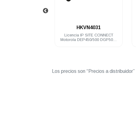
.
.
HLN9073
HKVN4031
torola metálico para
Licencia IP SITE CONNECT
rófono DEM DGM
Motorola DEP450/500 DGP5000
DEM300/400/500 DGM5000
Los precios son “Precios a distribuidor