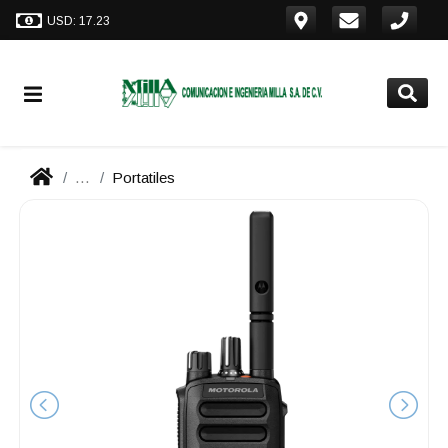
USD: 17.23
...
Portatiles