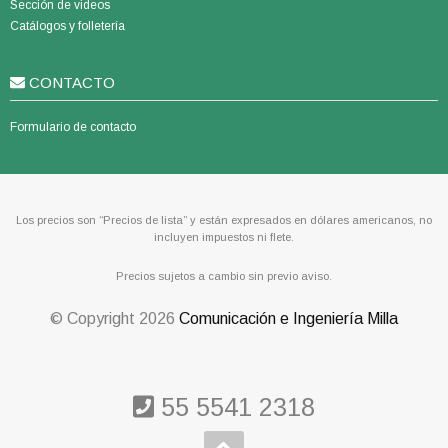
Sección de videos
Catálogos y folletería
CONTACTO
Formulario de contacto
Los precios son “Precios de lista” y están expresados en dólares americanos, no
incluyen impuestos ni flete.
Precios sujetos a cambio sin previo aviso.
© Copyright
2026
Comunicación e Ingeniería Milla
55 5541 2318