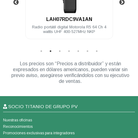
.
LAH07RDC9VA1AN
4 Ch 5
Radio portátil digital Motorola R5 64 Ch 4
Clip 
wattts UHF 400-527MHz NKP
Los precios son “Precios a distribuidor” y están
expresados en dólares americanos, pueden variar sin
previo aviso, asegúrese verificándolos con su ejecutivo
de ventas.
SOCIO TITANIO DE GRUPO PV
Nuestras oficinas
Reconocimientos
Promociones exclusivas para integradores