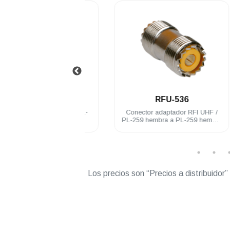
.
.
RFU-521
RFU-536
 RFI chasis UHF / PL-
Conector adaptador RFI UHF /
mbra baño de nickel
PL-259 hembra a PL-259 hembra
acero inoxidable
Los precios son “Precios a distribuidor