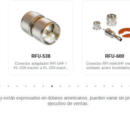
.
.
RFU-538
RFU-600
Conector adaptador RFI UHF /
Conector RFI miniUHF macho pi
PL-259 macho a PL-259 macho
soldado acero inoxidable RG58
acero inoxidable
” y están expresados en dólares americanos, pueden variar sin pr
ejecutivo de ventas.