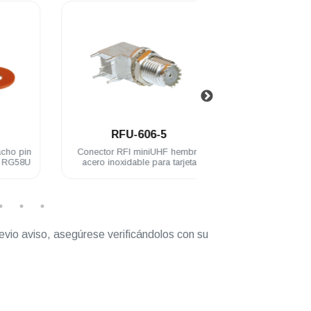
.
.
RFU-606-5
RFU-620
n
Conector RFI miniUHF hembra
Conector adaptador R
U
acero inoxidable para tarjeta
macho N hembra 
inoxidable
evio aviso, asegúrese verificándolos con su