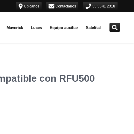
Ubícanos
Contáctanos
55 5541 2318
Maverick
Luces
Equipo auxiliar
Satelital
ompatible con RFU500