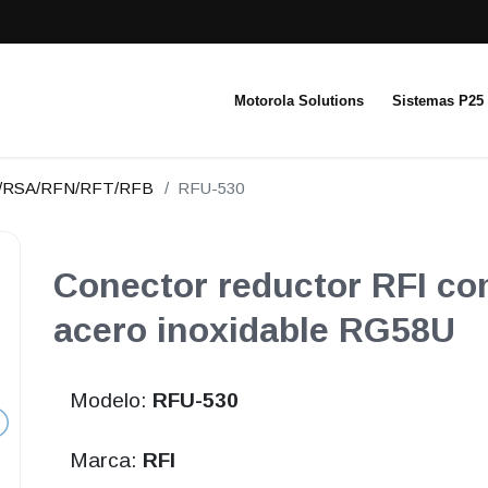
Motorola Solutions
Sistemas P25
N/RSA/RFN/RFT/RFB
RFU-530
Conector reductor RFI c
acero inoxidable RG58U
Modelo:
RFU-530
Marca:
RFI