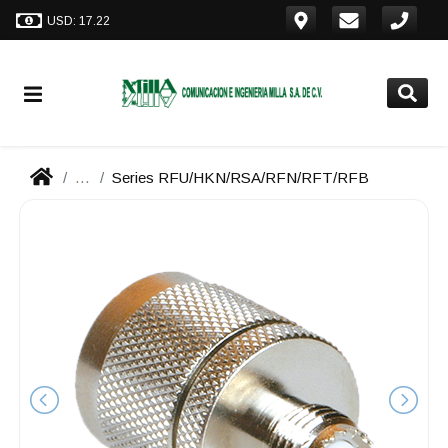
USD: 17.22
...
Series RFU/HKN/RSA/RFN/RFT/RFB