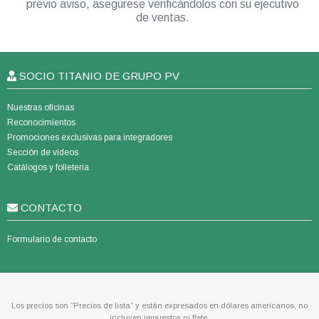
previo aviso, asegúrese verificándolos con su ejecutivo
de ventas.
SOCIO TITANIO DE GRUPO PV
Nuestras oficinas
Reconocimientos
Promociones exclusivas para integradores
Sección de videos
Catálogos y folletería
CONTACTO
Formulario de contacto
Los precios son “Precios de lista” y están expresados en dólares americanos, no
incluyen impuestos ni flete.