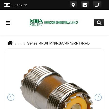
USD: 17.22
...
Series RFU/HKN/RSA/RFN/RFT/RFB