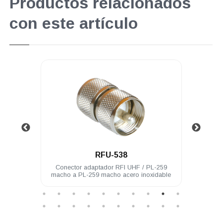
Productos relacionados
con este artículo
.
RFU-538
hembra
Conector adaptador RFI UHF / PL-259
Con
macho a PL-259 macho acero inoxidable