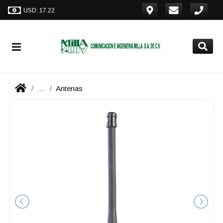
USD: 17.22
...
Antenas