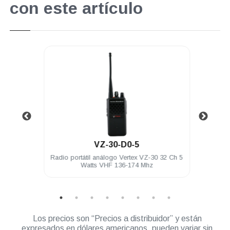
con este artículo
.
VZ-30-D0-5
nector
Radio portátil análogo Vertex VZ-30 32 Ch 5
Audí
Watts VHF 136-174 Mhz
Los precios son “Precios a distribuidor” y están
expresados en dólares americanos, pueden variar sin