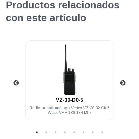
Productos relacionados
con este artículo
.
VZ-30-D0-5
nector
Radio portátil análogo Vertex VZ-30 32 Ch 5
Audí
Watts VHF 136-174 Mhz