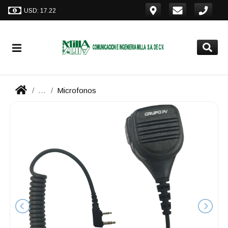
USD: 17.22
...
Microfonos